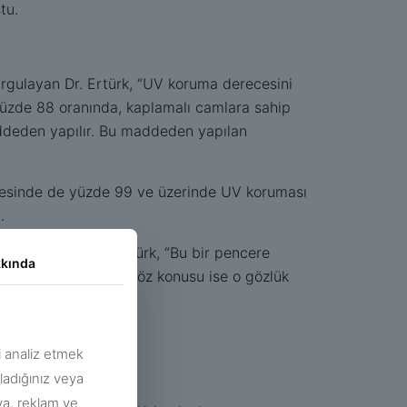
tu.
urgulayan Dr. Ertürk, “UV koruma derecesini
üzde 88 oranında, kaplamalı camlara sahip
addeden yapılır. Bu maddeden yapılan
belgesinde de yüzde 99 ve üzerinde UV koruması
.
unu belirten Dr. Ertürk, “Bu bir pencere
kında
sa ya da kırılmalar söz konusu ise o gözlük
zi analiz etmek
ağladığınız veya
dya, reklam ve