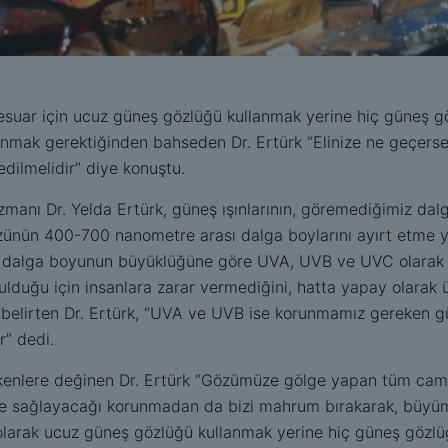
sesuar için ucuz güneş gözlüğü kullanmak yerine hiç güneş g
ranmak gerektiğinden bahseden Dr. Ertürk “Elinize ne geçers
edilmelidir” diye konuştu.
anı Dr. Yelda Ertürk, güneş ışınlarının, göremediğimiz dalga
gözünün 400-700 nanometre arası dalga boylarını ayırt etme 
 dalga boyunun büyüklüğüne göre UVA, UVB ve UVC olarak üç
lduğu için insanlara zarar vermediğini, hatta yapay olarak ü
nı belirten Dr. Ertürk, “UVA ve UVB ise korunmamız gereken gü
r” dedi.
enlere değinen Dr. Ertürk “Gözümüze gölge yapan tüm camla
le sağlayacağı korunmadan da bizi mahrum bırakarak, büyüm
in olarak ucuz güneş gözlüğü kullanmak yerine hiç güneş göz