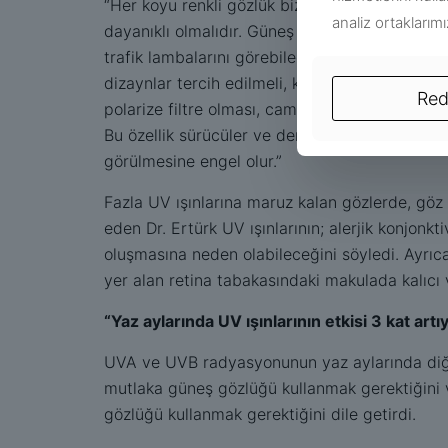
“Her koyu renkli gözlük bizi zararlı ışınlarda
analiz ortaklarım
dayanıklı olmalıdır. Güneş gözlükleri spor yapa
trafik lambalarını görebileceğimiz özellikte v
dizaynlar tercih edilmeli, kaşların üzerine çı
Red
polarize filtre olması, camın UV filtre etme öze
Bu özellik sürücüler ve denizciler için faydalı
görülmesine engel olur.”
Fazla UV ışınlarına maruz kalan gözlerde, göz 
eden Dr. Ertürk UV ışınlarının; alerjik konjon
oluşmasına neden olabileceğini söyledi. Ayrıca
yer alan retina tabakasındaki makulada kalıcı
“Yaz aylarında UV ışınlarının etkisi 3 kat artı
UVA ve UVB radyasyonunun yaz aylarında diğer 
mutlaka güneş gözlüğü kullanmak gerektiğini v
gözlüğü kullanmak gerektiğini dile getirdi.