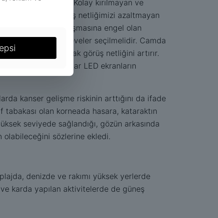
TSE) uygun olmalıdır. Kolay kırılmayan ve
 Araç kullanırken görüş netliğimizi azaltmayan
ınlığı UV’nin göze ulaşmasına engel olan
acak kalınlıkta çerçeveler seçilmelidir. Camda
epsi
ıyan ışınları tutarak görüş netliğini artırır.
polarize filtreli camlar LED ekranların
arda kanser gelişme riskinin arttığını da ifade
af tabakası olan korneada hasara, kataraktın
n yüksek seviyede sağlandığı, gözün arkasında
olabileceğini sözlerine ekledi.
plajda, denizde ve rakımı yüksek yerlerde
ve karda yapılan aktivitelerde de güneş