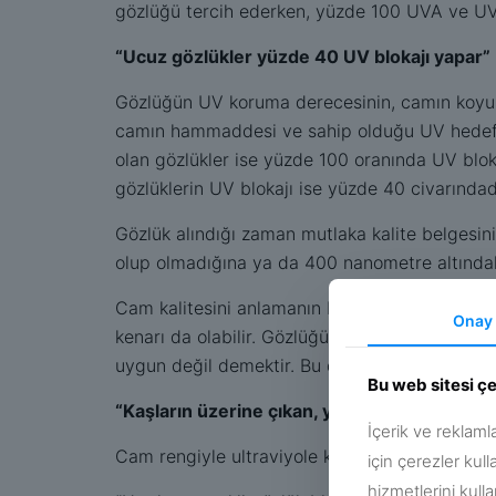
gözlüğü tercih ederken, yüzde 100 UVA ve UVB
“Ucuz gözlükler yüzde 40 UV blokajı yapar”
Gözlüğün UV koruma derecesinin, camın koyuluğ
camın hammaddesi ve sahip olduğu UV hedefli
olan gözlükler ise yüzde 100 oranında UV blok
gözlüklerin UV blokajı ise yüzde 40 civarındadı
Gözlük alındığı zaman mutlaka kalite belgesini
olup olmadığına ya da 400 nanometre altındaki 
Cam kalitesini anlamanın bir başka yolunun is
Onay
kenarı da olabilir. Gözlüğü hafifçe yukarı aşa
uygun değil demektir. Bu durumda farklı gözlük
Bu web sitesi ç
“Kaşların üzerine çıkan, yanaklara değmeyen
İçerik ve reklaml
Cam rengiyle ultraviyole koruma arasında bir il
için çerezler kull
hizmetlerini kull