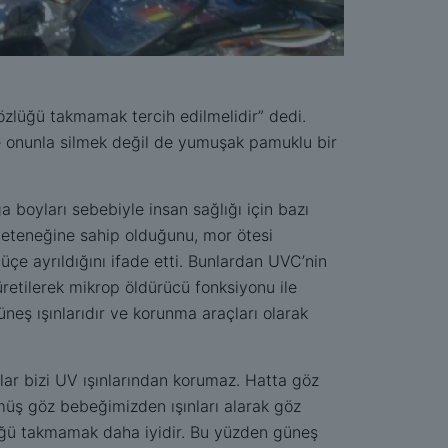
özlüğü takmamak tercih edilmelidir” dedi.
e onunla silmek değil de yumuşak pamuklu bir
 boyları sebebiyle insan sağlığı için bazı
yeteneğine sahip olduğunu, mor ötesi
e ayrıldığını ifade etti. Bunlardan UVC’nin
retilerek mikrop öldürücü fonksiyonu ile
neş ışınlarıdır ve korunma araçları olarak
r bizi UV ışınlarından korumaz. Hatta göz
üş göz bebeğimizden ışınları alarak göz
lüğü takmamak daha iyidir. Bu yüzden güneş