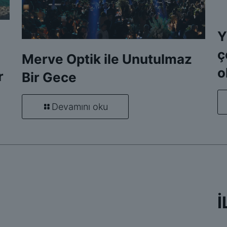
Y
ç
Merve Optik ile Unutulmaz
o
r
Bir Gece
Devamını oku
İ