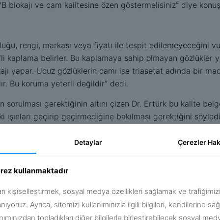
 blokajı ve cam kalitesine özen göstermelisiniz” diye konuş
u, rengi, markası veya fiyatı ile tespit edilemeyeceğini v
 kaplama belirler. Bu kaplamaya sahip olmayan gözlükler y
ajı yapar. Ucuz gözlüklerin camı ise triasetat adında bir m
r. Bu koruma yeterli değildir” dedi.
n sorulması gerektiğinin altını çizen Dr. Ertürk bu kalite 
ışınları geçirip geçirmediğine bakılması gerektiğini söyledi
e gözlüğü taktıktan sonra dikey bir çizgiye odaklanmak olduğ
Detaylar
Çerezler
Hak
ğı, sağa sola hareket ettirdiğimizde bu çizgide oynama oluyor
lerin tercih edilmesi gerekir” dedi.
erez kullanmaktadır
 çerçeveler seçilmeli”
arı kişiselleştirmek, sosyal medya özellikleri sağlamak ve trafiğimi
işki olmadığını vurgulayan Dr. Ertürk şunları söyledi:
anıyoruz. Ayrıca, sitemizi kullanımınızla ilgili bilgileri, kendilerine s
anımınızdan topladıkları diğer bilgilerle birleştirebilecek sosyal me