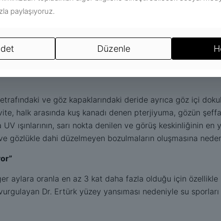
n korumaz. Güneş gözlükleri uluslararası normlara (EN, ANSI, 
ızla paylaşıyoruz.
rken veya diğer aktivitelerde kırılarak göze zarar verebilir.
e koyulukta olmalıdır. Çerçevesinin büyüklüğü ve sapların kal
kan, yanaklara değmeyen yanlardan da UV’nin girişine engel ol
det
Düzenle
H
lliği olduğunu göstermez. Polarize filtre sadece yüzeyden yans
dır ancak LED ekran kullanan pilotlara tavsiye edilmez. Çünkü 
etrafındaki ve göz kapaklarındaki deride ayrıca göz içi dokul
ktivite, halk arasında kuş kanadı denen pterjiyuma, gözün şeff
 UV ışınlarının, sarı nokta denilen ve görüş keskinliğinin e
 ve gözlükle dahi düzelmeyen bozulmaların oluşmasına neden 
yor”
aylara oranla en az 3 kat daha fazla olduğu için özellikle 
urgulayan Dr. Ertürk yüzey yansıması nedeniyle su sporları 